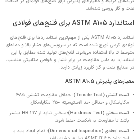
گریدهای مرتبط و معیارهای پذیرش برای فلنج‌های فولادی در صنعت
نفت و گاز بررسی شده‌اند.
استاندارد ASTM A105 برای فلنج‌های فولادی
استاندارد ASTM A105 یکی از مهم‌ترین استانداردها برای فلنج‌های
فولادی کربنی فورج شده است که در سرویس‌های فشار بالا و دماهای
متوسط تا بالا استفاده می‌شود. فلنج‌های تولید شده مطابق با این
استاندارد، به دلیل مقاومت در برابر فشار و خواص مکانیکی مناسب،
در صنایع نفت و گاز کاربرد زیادی دارند.
معیارهای پذیرش ASTM A105
تست کشش (Tensile Test)
: حداقل مقاومت کششی 485
مگاپاسکال و حداقل حد الاستیسیته 250 مگاپاسکال.
تست سختی (Hardness Test)
: سختی نباید از 197 HB بیشتر
باشد تا مقاومت به شکست حفظ شود.
تست ابعادی (Dimensional Inspection)
: تمام ابعاد باید با
استاندارد ASME B16.5 تطابق داشته باشد.