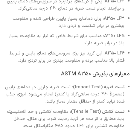
A350 LF2
: یکی از گریدهای پرکاربرد در سرویس‌های دمای پایین
و نیازمند انجام تست ضربه در دمای -46 درجه سانتی‌گراد.
A350 LF3
: برای دماهای بسیار پایین طراحی شده و مقاومت
بیشتری در برابر شکست و تردی دارد.
A350 LF5
: مناسب برای شرایط خاص که نیاز به مقاومت بسیار
بالا در برابر ضربه دارند.
A350 LF6
: این گرید نیز برای سرویس‌های دمای پایین و شرایط
فشار بالا مناسب بوده و مقاومت بهتری در برابر تردی دارد.
معیارهای پذیرش ASTM A350
تست ضربه (Impact Test)
: تست ضربه چارپی در دماهای پایین
(معمولاً -46 درجه سانتی‌گراد یا کمتر) انجام می‌شود. انرژی جذب
شده نباید کمتر از حداقل مقدار مجاز باشد.
تست کشش (Tensile Test)
: مقاومت کششی و حد الاستیسیته
باید مطابق با الزامات هر گرید رعایت شود. برای مثال، حداقل
مقاومت کششی برای LF2 حدود 485 مگاپاسکال است.