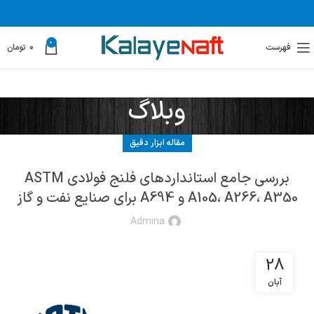
0
فهرست
0
تومان
وبلاگ
مقاله ابزار دقیق
بررسی جامع استانداردهای فلنج فولادی ASTM
A105، A266، A350 و A694 برای صنایع نفت و گاز
Admina
28
آبان